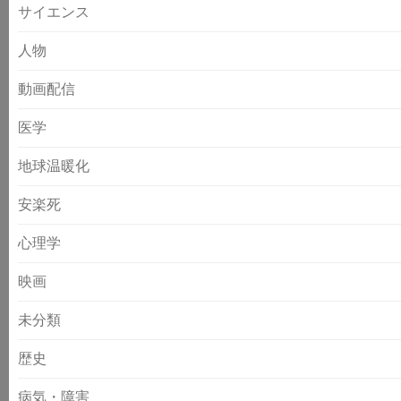
サイエンス
人物
動画配信
医学
地球温暖化
安楽死
心理学
映画
未分類
歴史
病気・障害