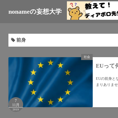
nonameの妄想大学
前身
社会
EUって
EUの前身と
まりありませ
7
11月
2019