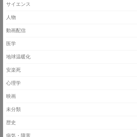
サイエンス
人物
動画配信
医学
地球温暖化
安楽死
心理学
映画
未分類
歴史
病気・障害