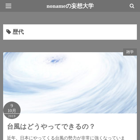
nonameの妄想大学
最新情報トップページ
歴代
雑学
9
10月
2019
台風はどうやってできるの？
近年、日本にやってくる台風の勢力が非常に強くなっていま