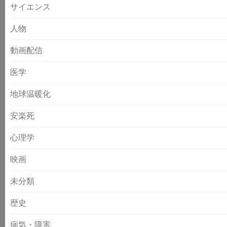
サイエンス
人物
動画配信
医学
地球温暖化
安楽死
心理学
映画
未分類
歴史
病気・障害