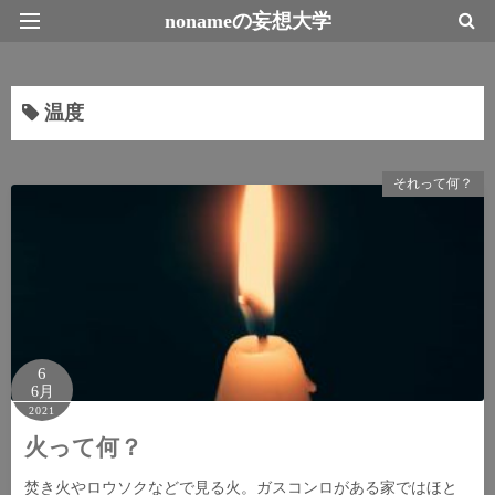
nonameの妄想大学
最新情報トップページ
温度
それって何？
6
6月
2021
火って何？
焚き火やロウソクなどで見る火。ガスコンロがある家ではほと