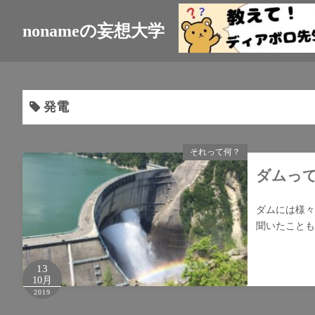
nonameの妄想大学
発電
それって何？
ダムっ
ダムには様々
聞いたことも
13
10月
2019