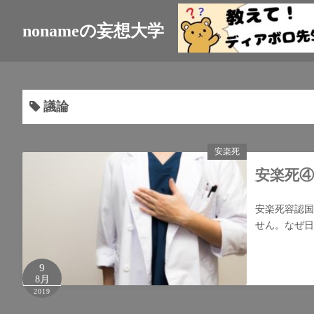
nonameの妄想大学
議論
安楽死
安楽死
安楽死容認国
せん。なぜ日
9
8月
2019