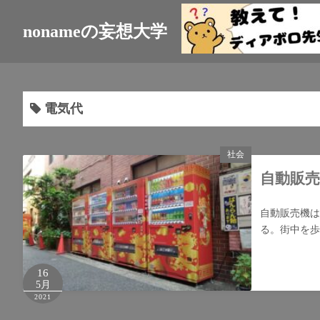
nonameの妄想大学
電気代
社会
自動販
自動販売機は
る。街中を歩
16
5月
2021