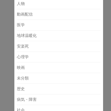
人物
動画配信
医学
地球温暖化
安楽死
心理学
映画
未分類
歴史
病気・障害
社会