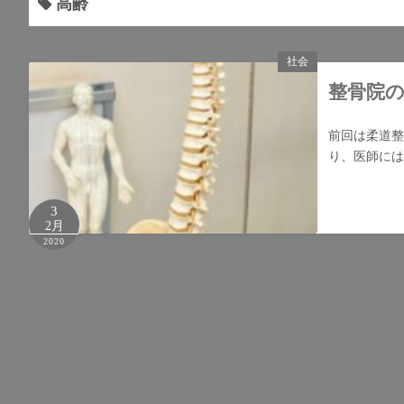
高齢
社会
整骨院
前回は柔道整
り、医師には
3
2月
2020