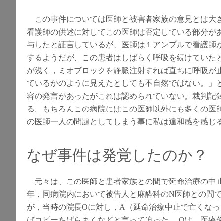
この事件については医師と被害者家族の意見とは大き
看護師の供述に対してこの医師は否定している部分が
与したと証言しているが、医師は１アンプルで看護師
するようだが、この患者はしばらく呼吸を続けていた
が浅く，ミオブロックを静脈注射すれば直ちに呼吸が止
ているかのように見えたとしても不自然ではない。」
容の発言があったがこれは認められていない。裁判記
る。もちろんこの病院にはこの医師以外にも多くの医
の医師一人の問題としてしまう事に私は違和感を感じ
なぜ事件は発覚したのか？
元々は、この医師と患者家族との間で延命治療の中止
年，同病院内において被告人と麻酔科のN医師との間で
が，当時の院長Oに対し，A（延命治療中止で亡くなっ
ばコピーをばらまくなどと言って迫った。 Oは，医療