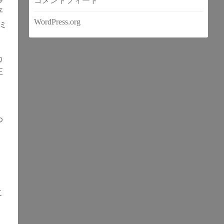
コメントフィード
平
WordPress.org
ミ
カ
正
わ
。
こ