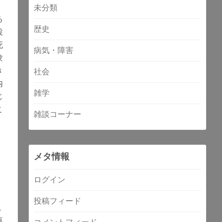
未分類
る
歴史
投
死
病気・障害
験
き
社会
内
雑学
じ
こ
雑談コーナー
メタ情報
ログイン
投稿フィード
れ
再