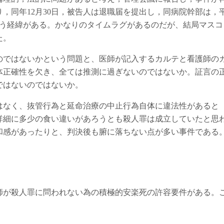
，同年12月30日，被告人は退職届を提出し，同病院幹部は，
いう経緯がある。かなりのタイムラグがあるのだが、結局マスコ
た。
ではないかという問題と、医師が記入するカルテと看護師の
体正確性を欠き、全ては推測に過ぎないのではないか。証言の
ではないのではないか。
なく、抜管行為と延命治療の中止行為自体に違法性があると
詳細に多少の食い違いがあろうとも殺人罪は成立していたと思
和感があったりと、判決後も腑に落ちない点が多い事件である
師が殺人罪に問われない為の積極的安楽死の許容要件がある。