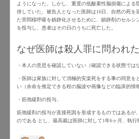
ようになった。しかし、重度の低酸素性脳損傷による
併していた。被告人となった医師は16日、自然の死を
た苦悶様呼吸を鎮静化させるために、鎮静剤のセルシ
を投与し、患者はその日のうちに死亡した。
なぜ医師は殺人罪に問われ
・本人の意思を確認していない（確認できる状態では
・医師は家族に対して消極的安楽死をする事の同意を
い（余命を推定できる程の脳波や画像などの臨床的情
・筋弛緩剤の投与。
筋弛緩剤の投与が直接死因を形成するものではあるが
のである とし、最高裁は医師に対して1年6ヶ月、執行