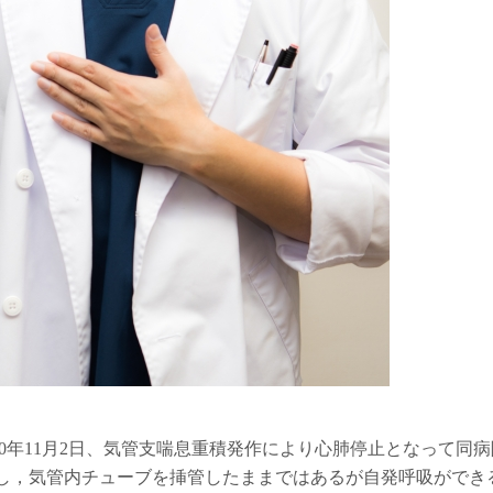
10年11月2日、気管支喘息重積発作により心肺停止となって同病
生し，気管内チューブを挿管したままではあるが自発呼吸ができ