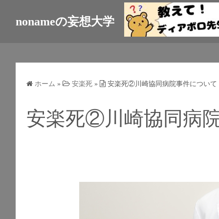
nonameの妄想大学
ホーム
»
安楽死
»
安楽死②川崎協同病院事件について
安楽死②川崎協同病