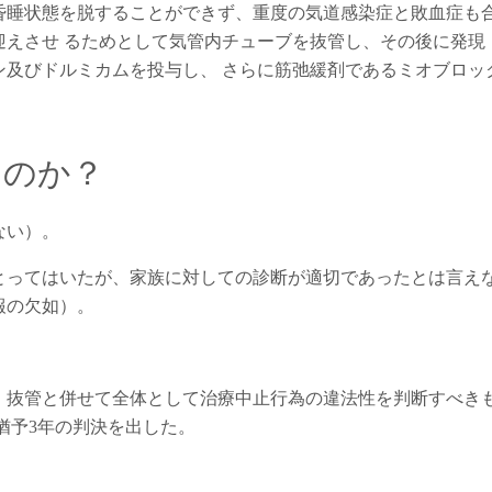
昏睡状態を脱することができず、重度の気道感染症と敗血症も
迎えさせ るためとして気管内チューブを抜管し、その後に発現 
ン及びドルミカムを投与し、 さらに筋弛緩剤であるミオブロッ
たのか？
ない）。
とってはいたが、家族に対しての診断が適切であったとは言え
報の欠如）。
、抜管と併せて全体として治療中止行為の違法性を判断すべき
猶予3年の判決を出した。