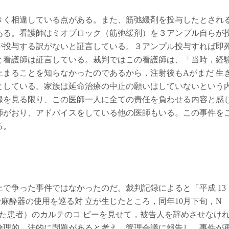
く相違している点がある。また、筋弛緩剤を投与したとされ
ある。看護師はミオブロック（筋弛緩剤）を３アンプル自らが
が投与する訳がないと証言している。３アンプル投与すれば即
と看護師は証言している。裁判ではこの看護師は、「当時，経
まることを知らなかったのであるから，注射後もAがまだ 生
としている。家族は延命治療の中止の願いはしていないという
録を見る限り、この医師一人に全ての責任を負わせる内容と感
師がおり、アドバイスをしている他の医師もいる。この事件を
る。
で争った事件ではなかったのだ。裁判記録によると「平成 13
麻酔器の使用を巡る対 立が生じたところ，同年10月下旬，N
た患者）のカルテのコ ピーを見せて，被告人を辞めさせなけ
倫理的，法的に問題があると考え，管理会議に報告し，事件が