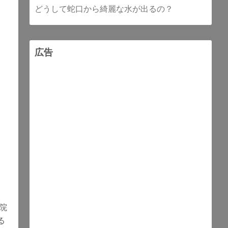
どうして蛇口から綺麗な水が出るの？
広告
院
る