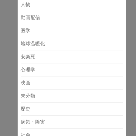
人物
動画配信
医学
地球温暖化
安楽死
心理学
映画
未分類
歴史
病気・障害
社会