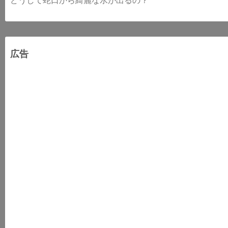
どうして蛇口から綺麗な水が出るの？
広告