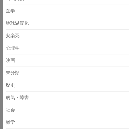
医学
地球温暖化
安楽死
心理学
映画
未分類
歴史
病気・障害
社会
雑学