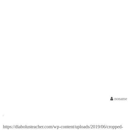
noname
https://diabolusteacher.com/wp-content/uploads/2019/06/cropped-