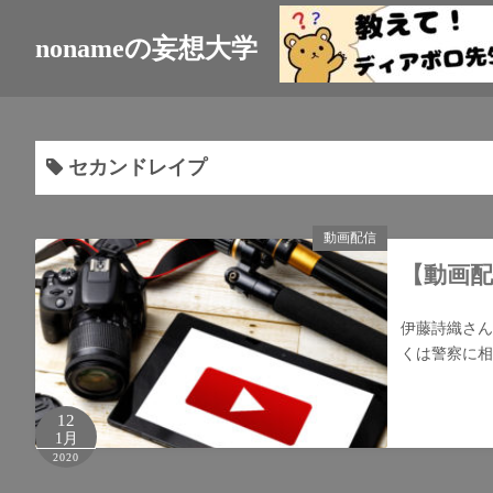
nonameの妄想大学
セカンドレイプ
動画配信
【動画
伊藤詩織さん
くは警察に相
12
1月
2020