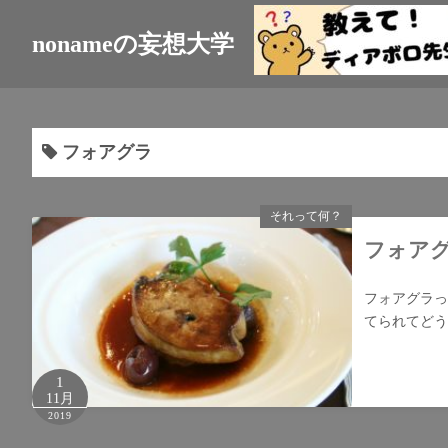
nonameの妄想大学
フォアグラ
それって何？
フォア
フォアグラっ
てられてどう
1
11月
2019