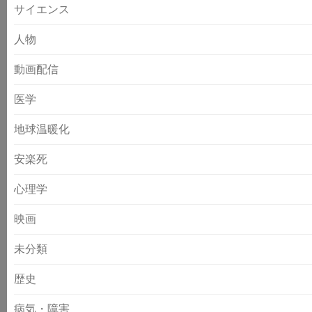
サイエンス
人物
動画配信
医学
地球温暖化
安楽死
心理学
映画
未分類
歴史
病気・障害