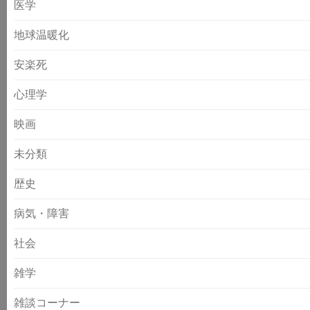
医学
地球温暖化
安楽死
心理学
映画
未分類
歴史
病気・障害
社会
雑学
雑談コーナー